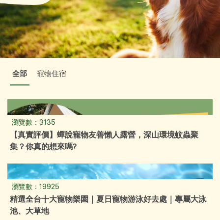
全部
寵物住宿
瀏覽數：3135
【真實評價】蟬說寵物友善懶人露營，深山環境蚊蟲聚
集？你真的想來嗎?
瀏覽數：19925
精選全台十大寵物樂園｜夏日寵物游泳好去處｜專屬大泳
池、大草地