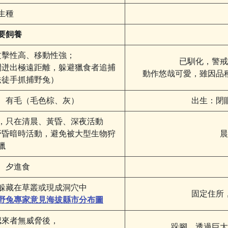
生種
要飼養
攻擊性高、移動性強；
已馴化，警戒
間迸出極遠距離，躲避獵食者追捕
動作悠哉可愛，雖因品
法徒手抓捕野兔）
、有毛（毛色棕、灰）
出生：閉
，只在清晨、黃昏、深夜活動
野昏暗時活動，避免被大型生物狩
晨
獵
、夕進食
躲藏在草叢或現成洞穴中
固定住所
野兔專家意見海拔縣市分布圖
認來者無威脅後，
跺腳，透過巨大