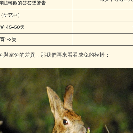
伴隨輕微的答答聲警告
（研究中）
約45-50天
育1-2隻
兔與家兔的差異，那我們再來看看成兔的模樣：