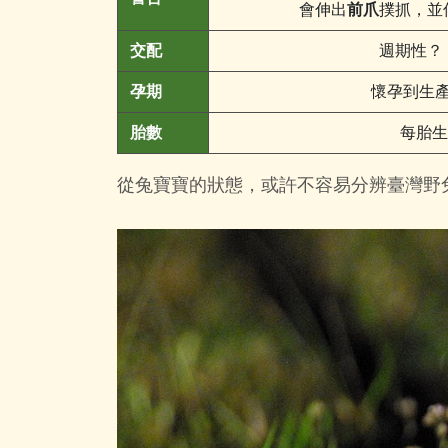
會伸出
前爪
撲抓，並
交配
週期性？
孕期
懷孕到生產
胎數
每胎生
從兔寶寶的狀態，或許不容易分辨臺灣野