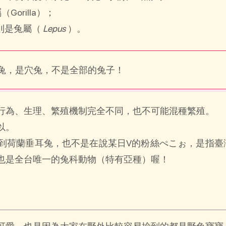
orilla）；
野兔則是兔屬（
Lepus
）。
兔，是穴兔，不是全部的兔子！
行為、生理、繁殖機制完全不同，也不可能混種繁殖。
以。
到荷蘭垂耳兔，也不是在說某日V的粉絲ぺこぉ，是指臺
也是全台唯一的兔科動物（特有亞種）喔！