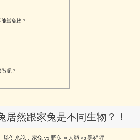
不能當寵物？
麼做呢？
兔居然跟家兔是不同生物？！
來說，家兔 vs 野兔 ≈ 人類 vs 黑猩猩