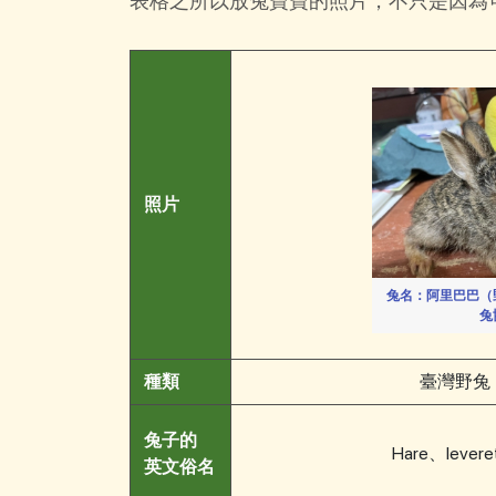
表格之所以放兔寶寶的照片，不只是因為
照片
兔名：阿里巴巴（
兔
種類
臺灣野兔
兔子的
Hare、lev
英文俗名