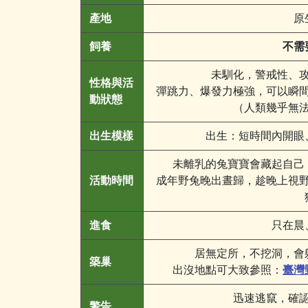
產地
原
飼養
不需
未馴化，警戒性、
性格與活
彈跳力、爆發力極強，可以瞬
動狀態
（人類幾乎無
出生模樣
出生：短時間內開眼
未離乳的兔寶寶會藏起自己
活動時間
成年野兔晚出晝歸，趁晚上視
進食
只在晨
居無定所，不挖洞，會
築巢
出沒地點可大致參照：
臺灣
迅速逃竄，確
警告