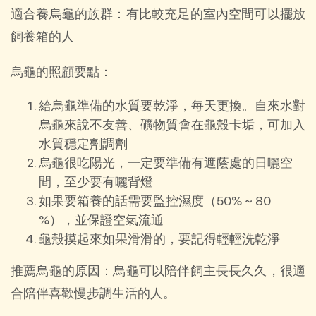
適合養烏龜的族群：有比較充足的室內空間可以擺放
飼養箱的人
烏龜的照顧要點：
給烏龜準備的水質要乾淨，每天更換。自來水對
烏龜來說不友善、礦物質會在龜殼卡垢，可加入
水質穩定劑調劑
烏龜很吃陽光，一定要準備有遮蔭處的日曬空
間，至少要有曬背燈
如果要箱養的話需要監控濕度（50% ~ 80
%），並保證空氣流通
龜殼摸起來如果滑滑的，要記得輕輕洗乾淨
推薦烏龜的原因：烏龜可以陪伴飼主長長久久，很適
合陪伴喜歡慢步調生活的人。