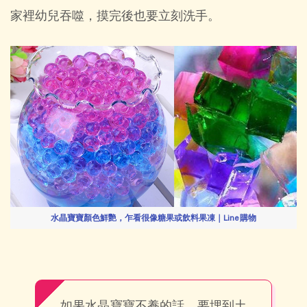
家裡幼兒吞噬，摸完後也要立刻洗手。
水晶寶寶顏色鮮艷，乍看很像糖果或飲料果凍｜Line 購物
如果水晶寶寶不養的話，要埋到土