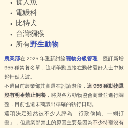
食人魚
電鰻科
比特犬
台灣獼猴
所有
野生動物
農業部
在 2025 年重新討論
寵物分級管理
，擬訂新增
955 種禁養名單，這項舉動直接在動物愛好人士中掀
起軒然大波。
不過目前農業部其實還在討論階段，
這 955 種動物還
沒有明令禁止飼養
，將與各方動物協會商量並進行調
整，目前也還未商議出準確的執行日期。
這項決定雖然被不少人評為「行政偷懶、一網打
盡」，但農業部禁止的原因主要是因為
不少特寵沒有