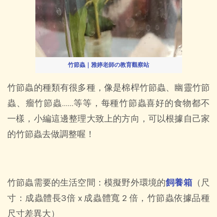
竹節蟲｜雅婷老師の教育觀察站
竹節蟲的種類有很多種，像是棉桿竹節蟲、幽靈竹節
蟲、瘤竹節蟲……等等，每種竹節蟲喜好的食物都不
一樣，小編這邊整理大致上的方向，可以根據自己家
的竹節蟲去做調整喔！
竹節蟲需要的生活空間：模擬野外環境的
飼養箱
（尺
寸：成蟲體長3倍 x 成蟲體寬 2 倍，竹節蟲依據品種
尺寸差異大）