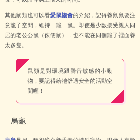
其他鼠類也可以看
愛鼠協會
的介紹，記得養鼠鼠要注
意籠子空間，維持一籠一鼠。即使是少數接受親人同
居的老公公鼠（侏儒鼠），也不能在同個籠子裡面養
太多隻。
鼠類是對環境跟聲音敏感的小動
物，要記得給牠舒適安全的活動空
間喔！
烏龜