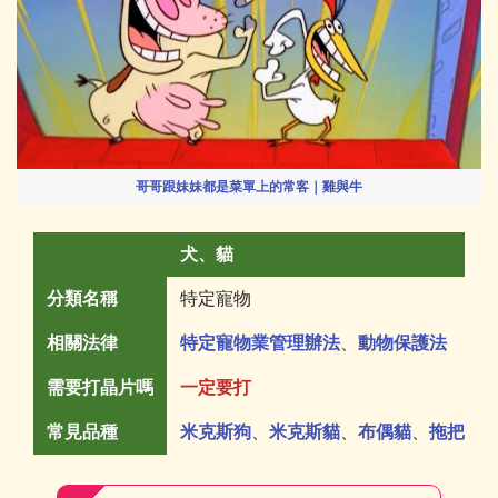
哥哥跟妹妹都是菜單上的常客｜雞與牛
犬、貓
分類名稱
特定寵物
相關法律
特定寵物業管理辦法
、
動物保護法
需要打晶片嗎
一定要打
常見品種
米克斯狗
、
米克斯貓
、
布偶貓
、
拖把狗
…